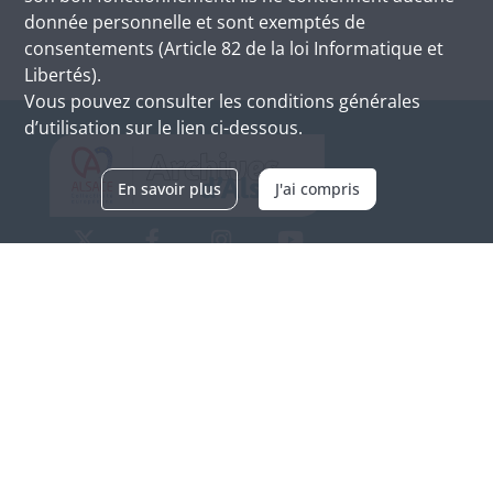
donnée personnelle et sont exemptés de
consentements (Article 82 de la loi Informatique et
Libertés).
Vous pouvez consulter les conditions générales
d’utilisation sur le lien ci-dessous.
En savoir plus
J'ai compris
Archives d'Alsace - Site de Colmar
Bâtiment M / Cité administrative
3, rue Fleischhauer
F-68026 COLMAR
(+33) 3 89 21 97 00
Nous contacter