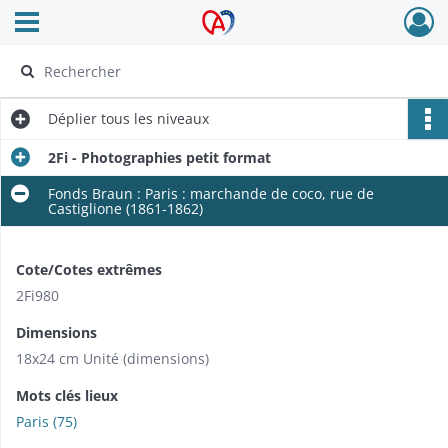
Ouvrir le menu déroulant
Archives Alsace - Colmar
Déplier
tous les niveaux
2Fi - Photographies petit format
Fonds Braun : Paris : marchande de coco, rue de
Castiglione (1861-1862)
Cote/Cotes extrêmes
2Fi980
Dimensions
18x24 cm Unité (dimensions)
Mots clés lieux
Paris (75)