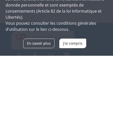
donnée personnelle et sont exemptés de
consentements (Article 82 de la loi Informatique et
Libertés).
Vous pouvez consulter les conditions générales
d’utilisation sur le lien ci-dessous.
En savoir plus
J'ai compris
Archives d'Alsace - Site de Colmar
Bâtiment M / Cité administrative
3, rue Fleischhauer
F-68026 COLMAR
(+33) 3 89 21 97 00
Nous contacter