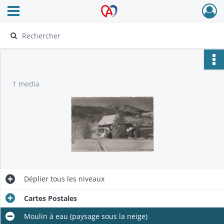
Ouvrir le menu déroulant
Archives Alsace - Colmar
1 media
Déplier
tous les niveaux
Cartes Postales
Moulin à eau (paysage sous la neige)