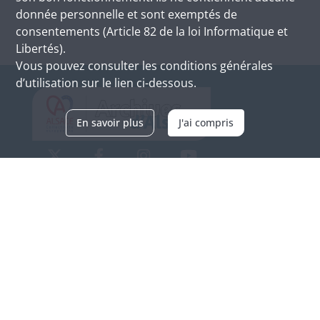
donnée personnelle et sont exemptés de
consentements (Article 82 de la loi Informatique et
Libertés).
Vous pouvez consulter les conditions générales
d’utilisation sur le lien ci-dessous.
En savoir plus
J'ai compris
Archives d'Alsace - Site de Colmar
Bâtiment M / Cité administrative
3, rue Fleischhauer
F-68026 COLMAR
(+33) 3 89 21 97 00
Nous contacter