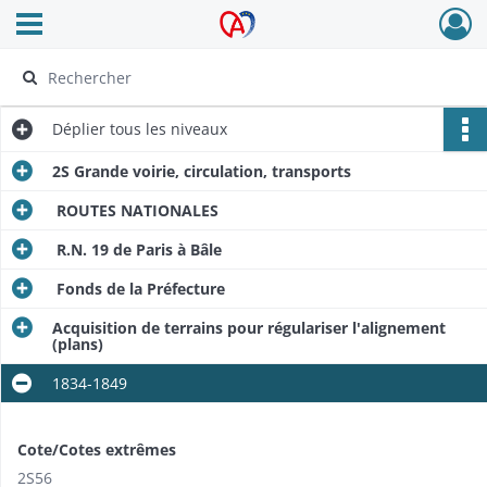
Ouvrir le menu déroulant
Archives Alsace - Colmar
Déplier
tous les niveaux
2S Grande voirie, circulation, transports
ROUTES NATIONALES
R.N. 19 de Paris à Bâle
Fonds de la Préfecture
Acquisition de terrains pour régulariser l'alignement
(plans)
1834-1849
Cote/Cotes extrêmes
2S56