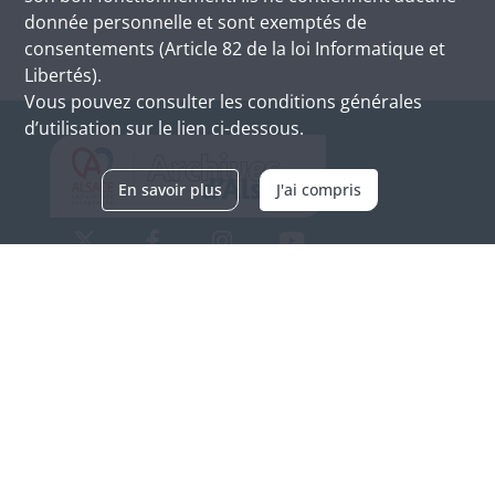
donnée personnelle et sont exemptés de
consentements (Article 82 de la loi Informatique et
Libertés).
Vous pouvez consulter les conditions générales
d’utilisation sur le lien ci-dessous.
En savoir plus
J'ai compris
Archives d'Alsace - Site de Colmar
Bâtiment M / Cité administrative
3, rue Fleischhauer
F-68026 COLMAR
(+33) 3 89 21 97 00
Nous contacter