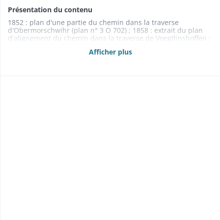
Présentation du contenu
1852 : plan d'une partie du chemin dans la traverse
d'Obermorschwihr (plan n° 3 O 702) ; 1858 : extrait du plan
d'alignement du chemin dans la traverse de Voegtlinshoffen ;
1861 : extrait du plan d'alignement du chemin dans la
Afficher plus
traverse d'Appenwihr ; 1862 : 2 plans d'une partie du chemin
dans la traverse de Logelheim ; 1863 : plan d'alignement du
chemin dans la traverse d'Appenwihr (plan n° 3 O 703) ; 1865
: extrait du plan d'alignement du chemin dans la traverse de
Voegtlinshoffen ; 1866 : 2 plans d'une partie du chemin dans
la traverse de Husseren ; 1866 : plan d'alignement du chemin
dans la traverse de Husseren (plan n° 3 O 704)