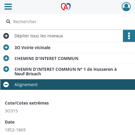
Ouvrir le menu déroulant
Archives Alsace - Colmar
Déplier
tous les niveaux
3O Voirie vicinale
CHEMINS D'INTERET COMMUN
CHEMIN D'INTERET COMMUN N° 1 de Husseren à
Neuf-Brisach
Alignement
Cote/Cotes extrêmes
3O315
Date
1852-1869