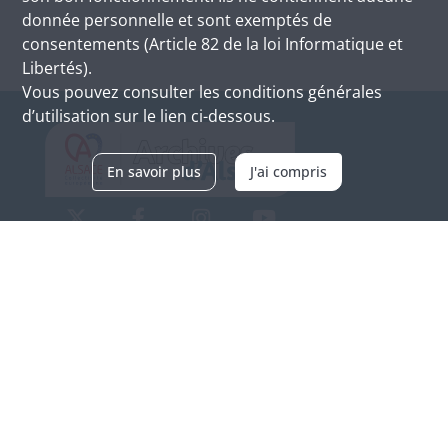
donnée personnelle et sont exemptés de
consentements (Article 82 de la loi Informatique et
Libertés).
Vous pouvez consulter les conditions générales
d’utilisation sur le lien ci-dessous.
En savoir plus
J'ai compris
Archives d'Alsace - Site de Colmar
Bâtiment M / Cité administrative
3, rue Fleischhauer
F-68026 COLMAR
(+33) 3 89 21 97 00
Nous contacter