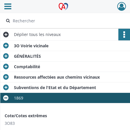
Ouvrir le menu déroulant
Archives Alsace - Colmar
Déplier
tous les niveaux
3O Voirie vicinale
GÉNÉRALITÉS
Comptabilité
Ressources affectées aux chemins vicinaux
Subventions de l'Etat et du Département
1869
Cote/Cotes extrêmes
3O83