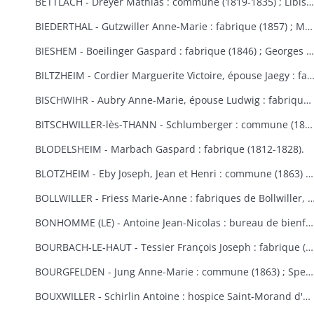
BETTLACH - Dreyer Mathias : commune (1819-1835) ; Libis Anne-Marie : fabrique (1854) ; Springenfeld Jacques : commune (1819).
BIEDERTHAL - Gutzwiller Anne-Marie : fabrique (1857) ; Martin Jacques : fabrique et école (1848).
BIESHEM - Boeilinger Gaspard : fabrique (1846) ; Georges Agathe : fabrique (1852) ; Kuettler Marie-Anne, épouse Studer : fabrique (1828) ; Meglin Isidore : fabrique (1847) ; Schmitt Marie-Anne, épouse Gamp : fabrique (1841).
BILTZHEIM - Cordier Marguerite Victoire, épouse Jaegy : fabrique 
BISCHWIHR - Aubry Anne-Marie, épouse Ludwig : fabrique (1854-1858) ; Broly Joseph : fabrique (1848) ; Frich Marie-Madeleine : fabrique (1852) ; Jourdain Marie-Claire, épouse Helmlinger : fabrique (1857-1860) ; Steib Mathias : commune (1852).
BITSCHWILLER-lès-THANN - Schlumberger : commune (1867).
BLODELSHEIM - Marbach Gaspard : fabrique (1812-1828).
BLOTZHEIM - Eby Joseph, Jean et Henri : commune (1863) ; Hertzog Jean Antoine : bureau de bienfaisance (1851) ; Moser Ursule : fabrique (1851) ; Rein Madeleine et Rein ?, épouse Berra : bureau de bienfaisance (1862-1867) ; Schermesser Guillaume : pauvres (1853) ; Thannberger Jean : commune (1861) ; Verger (de) Jean-Baptiste et de Noël Annette, épouse de Verger : pauvres (1853).
BOLLWILLER - Friess Marie-Anne : fabriques de Bollwiller, de Feldkirch et de 
BONHOMME (LE) - Antoine Jean-Nicolas : bureau de bienfaisance (1862-1865) ; Cowreau Jean-Baptiste : fabrique (1846-1857) ; Herque Marie, épouse Jeanclaude : commune (1855) ; Humbert Jean-Baptiste : fabrique (1859) ; Simon Jean-Baptiste (1846) ; Vautrinot Marie-Marguerite, épouse Sitte : pauvres (1853).
BOURBACH-LE-HAUT - Tessier François Joseph : fabrique (1853).
BOURGFELDEN - Jung Anne-Marie : commune (1863) ; Spenlihauer Christophe : commune (1869).
BOUXWILLER - Schirlin Antoine : hospice Saint-Morand d'Altkirch (1867) ; Stehlin François Joseph : fabriques de Bouxwiller et de Raedersdorf (1854).