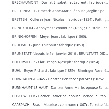
BRECHAUMONT - Durliat Elisabeth et Laurent : fabrique (1851-1856) ; Gerber Catherine : fabrique (1860).
BREITENBACH - Braesch Anne-Marie, épouse Jaeglin : pauvres (1856) ; Wodey Martin : commun
BRETTEN - Collerez Jean-Nicolas : fabrique (1834) ; Pattingre : fabrique et pauvres (1828) ; Suisse Rémy : fabr
BRINCKHEIM - Anonymes : commune (1859) ; Hellstein Catherine, épouse Spery, Spery Joseph : fabrique (1823) ; Stoecklin Joseph : fabrique (1828) ; Wespisser Bernard, Baum
BRINIGHOFFEN - Meyer Jean : fabrique (1860).
BRUEBACH - Jund Thiébaut : fabrique (1853).
BRUNSTATT (depuis le 1er janvier 2016 : BRUNSTATT-DIDENHEIM) - Moesch François Antoine : fabrique (1818) ; Schultz Antoine : fabrique (1856) ; Voegtlin Georges : fabrique (1862).
BUETHWILLER - Clar François-Joseph : fabrique (1854).
BUHL - Beyer Richard : fabrique (1859) ; Binninger Rose, épouse Jenny : fabrique (1823) ; Cladell Reine, Hoeblen Catherine, Keck Bernard, Marbach Joseph : fabrique (1850) ; Gilg Madeleine, épouse Beck : fabrique (1829) ; Gutschenreiter Dominique : fabrique (1853) ; Hiltenbrand Dominique : fabrique (1852) ; Kungler Dominique : fabrique (1851) ; Macbacher Joseph, Neyer Dominique, Niess Jean, Tenzinger Madeleine : fabrique (1850) ; Zeny Jean : fabrique (1848).
BURNHAUPT-LE-BAS - Dantzer Boniface : pauvres (1825-1830) ; Dantzer François Joseph : fabrique (1834).
BURNHAUPT-LE-HAUT - Dantzer Anne-Marie, épouse Schuler : fabrique (1825) ; Hirth Georges : fabrique (1853) ; Kroener Thiébaut, Schwebelin Elisabeth : fabrique (1841) ; Mackerer Louis : fabrique (18
BUSCHWILLER - Bacher Catherine, épouse Bornèque : fabrique (1867-1869) ; Woog Nathan : communauté israélite (1869).
CARSPACH - Braun Maurice : commune (1867) ; Ferrette (de) Jean-Baptiste 