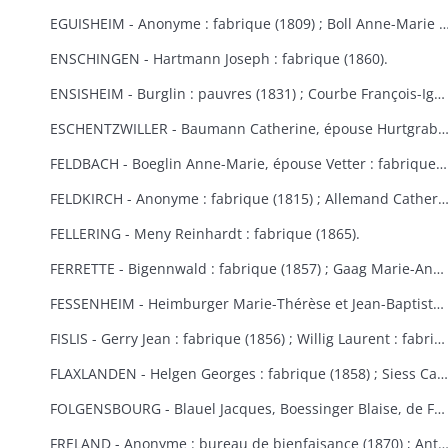
EGUISHEIM - Anonyme : fabrique (1809) ; Boll Anne-Marie : bureau de bienfaisance (1829) ; Brucker François Joseph : fabrique (1846) ; Burglin François Xavier : fabrique (1831) ; Hertzog, de Logelbach, Wehrlé Antoine : hospice (1863) ; Ludwig Jean : fabrique (1829) ; Meyer Véronique : fabrique (1809) ; Raffat Ignace : bureau de bienfaisance (fondation Boll, 1
ENSCHINGEN - Hartmann Joseph : fabrique (1860).
ENSISHEIM - Burglin : pauvres (1831) ; Courbe François-Ignace : pauvres (1834) ; Goeb Thérèse : fabrique (1870) ; Hobig Joseph, Roth Catherine : fabrique (1832) ; Kaistling Françoise : fabrique (1820) ; Krafft Charles : fabrique (1861) ; Mordilliat Marguerite : fabrique (1835) ; Mutz Anne-Marie : fabrique et pauvres (1833) ; Rumbach Catherine, épouse Schmitt : fabrique (1836) ; Zeller Thérèse : bureau de bienfaisance (1848).
ESCHENTZWILLER - Baumann Catherine, épouse Hurtgraber : fabrique (1849) ; Butsch Henri, Sibus Françoise : fabrique (1855) ; Ernst Jean-Baptiste : fabrique (1853) ; Jeltsch Pancrace : bureau de bienfaisance (1865) ; Rieter Jean-Baptiste : pauvres (1842) ; Wolff Agathe, ép
FELDBACH - Boeglin Anne-Marie, épouse Vetter : fabrique et pauvres (1850-1853).
FELDKIRCH - Anonyme : fabrique (1815) ; Allemand Catherine : fabrique (1840) ; Friess Marie-Anne : fabrique de Bollwiller et Feldkirch (1825) (voir aussi Bollwiller) ; Geiller Apolline, épouse Riber : fabrique (1847) ; Neff Etienne, Michel Madeleine, épouse Martin, de Bollwiller : fabrique (1834) ; Pfulb François-Joseph : fabriques de Feldkirch et Bollwiller (1819) ; Pfulb Rémi, de Bollwiller : fabrique (1835-1846) ; épouse Pfulb Richard, Mayer Catherine, épouse Zagula, Strieh Elisabeth, épouse Fries : fabrique (1838) ; Strub Rémi, père, Durwell Jean-Adam : fabrique (183
FELLERING - Meny Reinhardt : fabrique (1865).
FERRETTE - Bigennwald : fabrique (1857) ; Gaag Marie-Anne : bureau de bienfaisance et fabrique de Traubach-le-Haut (1869-1870) ; Gerbaulet Guillaume : bureau de bienfaisance et commune (1845-1858) ; Koechlin André : bureau de bienfaisance (1847) ; Schirmer, de Colmar : bureau de bienfaisance (1847).
FESSENHEIM - Heimburger Marie-Thérèse et Jean-Baptiste : fabrique (1862-1868) ; Schönauer Jacques : fabrique (1845).
FISLIS - Gerry Jean : fabrique (1856) ; Willig Laurent : fabrique (1853).
FLAXLANDEN - Helgen Georges : fabrique (1858) ; Siess Catherine, épouse Meyer : fabrique (1846) ; Steib Catherine, épouse Helgen : fabrique (1854) ; Steib Elisabeth, épouse Sies : fabrique (1851).
FOLGENSBOURG - Blauel Jacques, Boessinger Blaise, de Folgensbourg, Linder Anne-Marie, épouse Duringer, Moser, de Hagenthal-le-Haut, Runser Jacques, Runser Simon, héritiers Studer Philippe, Thannberger de Blotzheim : fabrique (1834-1839) ; Wicky Marie-Anne : commune (1865).
FRELAND - Anonyme : bureau de bienfaisance (1870) ; Antoine Jean-Nicolas : bureau de bienfaisance (1862) ; Bertrand Catherine : commune, fabrique et école (1823) ; Bertrand Marie-Catherine : fabrique (1853) ; Herqué Antoine : bureau