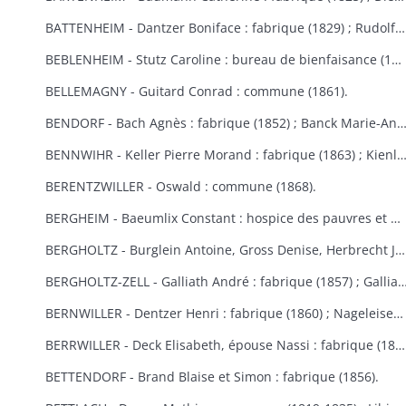
BATTENHEIM - Dantzer Boniface : fabrique (1829) ; Rudolf : commune (1845).
BEBLENHEIM - Stutz Caroline : bureau de bienfaisance (1865-1866).
BELLEMAGNY - Guitard Conrad : commune (1861).
BENDORF - Bach Agnès : fabrique (1852) ; Banck Marie-Anne : commune 
BENNWIHR - Keller Pierre Morand : fabrique (1863) ; Kienlen François Joseph : fabrique (1864) ; Simon Jean André : fabr
BERENTZWILLER - Oswald : commune (1868).
BERGHEIM - Baeumlix Constant : hospice des pauvres et bureau de bienfaisance (1868) ; Blumberger Catherine, épouse Spiehlmann : hospice (1854) ; Bisch Catherine, Burruth Ursule : fabrique (1826) ; Dreyfus Salomon : pauvres israélites (1867) ; Einholtz Clément et Antoine : hospice (1833) ; Fleury Marie-Anne, épouse Schmitt : fabrique (1847) ; Frantz Louis : fabrique (1830) ; Fuchs Marie-Louise : fabrique (1809-1813) ; Gerber Georges : bureau de bienfaisance et fabrique (1869-1870) ; Graber Hélène : fabrique et bureau de bienfaisance (1831) ; Graber Jacobé, épouse Maderer : fabrique (1830) ; Herb Joseph : fabrique et hospice (1813-1826) ; Kauffeisen : pauvres (1828) ; Leiehel Martin : bureau de bienfaisance (1869) ; Rumpler Clément : hospice (1841) ; Schmitt Joseph : hospice (1852) ; Schuler Catherine : fabrique (1868) ; Spihlmann Barbe : fabrique (1859) ; Thomas Madeleine : fabrique et pauvres (1841) ; Troestler Joseph : fabrique (1865) ; Umbdenstock Maximin : fabrique (1850) ; Untz Madeleine : fabrique (1869) ; Windoltz Thérèse : fabrique (1847) : Zimmermann Anne-Marie : hospice (1833).
BERGHOLTZ - Burglein Antoine, Gross Denise, Herbrecht Joseph, Peter Joseph, Tresch Maurice, Zissler Xavier : commune (1844) ; Kuntz Charles : fabrique (1867) ; Ruck Michel, Schill Marie-Anne : fabrique (1866).
BERGHOLTZ-ZELL - Galliath André : fabrique (1857) ; Galliath Joseph : fabrique (1830) ; Koch Joseph : fabrique (1832) ; Meyer Madeleine : fabrique (1868) ; Reck Nicolas : commune (1861) ; Riegert Françoise, épouse Striess : fabrique (1856) ; Steyer Josep
BERNWILLER - Dentzer Henri : fabrique (1860) ; Nageleisen Michel : fabrique (1857).
BERRWILLER - Deck Elisabeth, épouse Nassi : fabrique (1838) ; Freyburger Brigitte, épouse Neff : fabrique (1836) ; Koehl Brigitte, épouse Wintenberger : fabrique (1841) ; Nass Marie-Anne, épouse Muller : fabrique (1825) ; Schmitt Jean : fabrique (1838) ; Stocker Thibaud : fabrique (1855) ; Weinmann Thiébaut : fabriques de Berrwiller et Riedisheim (1850) ; Woehl Blaise : fabrique (1825) ; Wolffelsberger Anne-Marie et Anastase : fabrique (1840-1842) .
BETTENDORF - Brand Blaise et Simon : fabrique (1856).