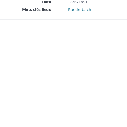
Date
1845-1851
Mots clés lieux
Ruederbach
brique (1857-1858).
 (1849).