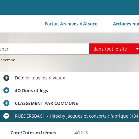
Portail Archives d'Alsace
Archives nu
dans tout le site
recherche
Déplier
tous les niveaux
4O Dons et legs
CLASSEMENT PAR COMMUNE
RUEDERSBACH - Hirschy Jacques et consorts : fabrique (184
Cote/Cotes extrêmes
4O215
e (1817-1818).