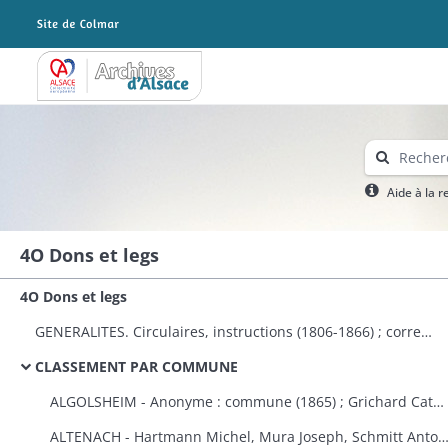
Archives Alsace - Colmar
Aide à la 
4O Dons et legs
4O Dons et legs
GENERALITES. Circulaires, instructions (1806-1866) ; correspondance avec le préfet (1823-1870) ; dons à plusieurs communes et établissements publics (1808-1870) ; états des dons et legs faits aux établissements religieux et publics (1823-1870).
CLASSEMENT PAR COMMUNE
ALGOLSHEIM - Anonyme : commune (1865) ; Grichard Catherine : caisse des pauvres protestants d'Algolsheim et de Volgelsheim (1853).
ALTENACH - Hartmann Michel, Mura Joseph, Schmitt Antoine, Reinauer Joseph : fabrique (1821), Koegler Anne, épouse Fleury : fabriqu