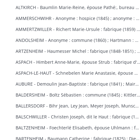
ALTKIRCH - Baumlin Marie-Reine, épouse Pathé:, bureau de bienfaisance (1803) ; Baur Reine-Catherine, épouse Schneider : hospice, bureau de bienfaisance, fabrique (1841-1845) ; Bisel : hospice Saint-Morand (1849) ; Caisse d'Epargne (1) : hospice (1850-1855) ; Eberlin Joseph : hospice Saint-Morand (1844) ; Enderlin Antoine, de Durlinsdorf : hospice (1859) ; Erny : fabrique (1865) (voir aussi Thann) ; Friburger Anne-Marie, épouse Remus : hospice (1865) ; Fritsch Morand : hospice Saint-Morand (1857-1859) ; Garrosse François-Marie : bureau de bienfaisance (1802) ; Garozzi Antoine, Henner Thomas Valentin, Kiene Marie-Anne : fabrique (1813) ; Garozzi Rosalie, épouse Durthaller : hospice civil (1850) ; Gilardoni Joseph : hospice (1864) ; Haenner Xavier : fabrique (1843-1844) ; Hartmann Jean, Kiene Marie-Elisabeth : fabrique (1819) ; Hennige, curé, Reininger Elma : hospice (1855-1862) ; Hiltenbrand Marie-Salomé : hospice Saint-Morand (1854) ; Jourdain Xavier : hospice et pauvres (1854-1867) ; Kauffmann Antoine : fabrique (1814-1817) ; Koechlin André : pauvres (1854) ; Koechlin André, de Mulhouse : commune (1860) ; Loetscher : hospice Saint-Morand (1851) ; Mildner Antoine-François : hospice Saint-Morand (1831-1832) ; Mulhaupt Anne-Marie : hospice Saint-Morand (1844) ; Neef François-Joseph : fabrique (1809) ; Platel Louise : hospice et bureau de bienfaisance (1867) ; Reininger Emma-Joséphine : hospice Saint-Morand (1855) ; Reininger Marie-Françoise : bureau de bienfaisance et fabrique (1866-1868) ; Roemer Georges, curé : hospice Saint-Morand (1868-1869) ; Rudler Euphémie : hospice Saint-Morand (1869-1870) ; Sauthier : hospice Saint-Morand (1856-1857) ; Schirlin, curé de Bouxwiller : hospice Saint-Morand (1868) ; Stouff Jean-Pierre : hospice Saint-Morand (1832-1833) ; Zobel Morand : hospice Saint-Morand (1859).
AMMERSCHWIHR - Anonyme : hospice (1845) ; anonyme : hospice (1860) ; anonyme : hospice (1860) ; anonyme : hospice (1868) ; anonyme : hospice (1868) ; Bertrand Catherine, religieuse à Ensisheim : hospice (1833-1835) ; Bessler Anne-Marie, épouse Hartmann : hospice et fabrique (1848-1852) ; Bressler Elisabeth : fabrique (1840) ; Bressler Jean-Jacques, curé de Zimmerbach : hospice (1849) ; Custor François-Joseph, abbé : hospice (1822-1823) ; famille Demangeat, des Trois-Epis : hospice (1866) ; Gasser Barbe et François-Martin : hospice et fabrique (1842-1843) ; héritiers Gerber : hospice (1853-1855) ; Gerber Anne-Marie, épouse Muller : hospice (1870) ; Giroud Françoise, épouse Langlais : hospice et fabrique (1838-1845) ; Gottelman François-Joseph : chapelle des Trois-Epis (1824) ; Hartmann Martin : hospice (1851) ; Hildenfinck Joseph : hospice (1869) ; Kast Jean-Baptiste : fabrique (1865) ; Klein François-Joseph : hospice (1820-1821) ; Klein Marguerite, épouse Schielé : hospice, pauvres et fabrique (1844) ; Hamberger Françoise, épouse Bueb dit Dubois : fabrique (1846) ; Leimbach Sébastien : hospice (1835) ; Meg Sébastien : fabrique et pauvres (1828) ; Saltzmann Anne-Marie, épouse Heinrich : fabrique (1869-1870) ; Schielé Alexandre : hospice et pauvres (1828) ; Schwindenhammer Jacques : hospice (1852) ; Simonin : fabrique et pauvres (1832) ; Simonis Catherine, veuve Simonis, épouse Vejux : fabrique (1850) ; Thomann Marie-Ursule : pauvres et hospice (1838) ; Thomann Martin et Anne-Marie, son épouse : hospice (1858) ; Ulrich Catherine, épouse Kast le Vieux : hospice (1848-1852).
AMMERTZWILLER - Richert Marie-Ursule : fabrique (1859) ; Wolff Elisabeth, épouse Hinderer : pauvres d'Ammertzwiller et de Spechbach-le-Bas et fabrique d'Ammertzwiller (1854).
ANDOLSHEIM - Anonyme : commune (1860) ; Hartmann : bureau de bienfaisance (1858) ; Neubuck (de) Marie-Ursule, épouse de Mouge : fabrique (1851) ; Schuller Mathias, dit le Vieux ou le Settier : consistoire protestant (1814).
ARTZENHEIM - Haumesser Michel : fabrique (1848-1851) ; Mangold Louis Benjamin; fa
ASPACH - Himbert Anne-Marie, épouse Strub : fabrique d'Aspach et de Heidwiller
ASPACH-LE-HAUT - Schnebelen Marie Anastasie, épouse Durwell, de Thann : enfants indigents (1867-1868).
AUBURE - Demoulin Jean-Baptiste : fabrique (1841) ; Maire Marie-Elisabeth : fabrique (1864-1865) ; Raffner Catherine : fabrique (1860) ; Stortz André : fabrique (1852-1853) ; Thiriet Jean Antoine : fabrique (1846-1847).
BALDERSHEIM - Boltz Sébastien : commune (1845) ; Kittler Marie-Anne et Françoise : fabrique (1825-1843).
BALLERSDORF - Bihr Jean, Ley Jean, Meyer Joseph, Munsch Jean : commune (1826) ; Fridolin Fortuné, Krafft Louis : fabrique (1826) ; Schwartz François-Joseph, Weist Agathe, épouse Schwartz : commune (1830) ; Walter Sébastien : fabrique (1841) ; Zinck Georges-Bernard : fabrique (1824).
BALSCHWILLER - Christen Joseph, dit le Haut : fabrique (1853).
BALTZENHEIM - Foechterlé Elisabeth, épouse Uhlmann : fabrique (1851) ; Klinger Jean : fabrique (1851).
BARTENHEIM - Baumann Catherine : fabrique (1825) ; Dietschi Anne-Marie, épouse Kirchherr : fabrique (1840) ; Epinay (d') Nicolas : commune (1824-1829) ; Erblang Joseph et Loll Ursule, épouse Erblang : fabrique (1840) ; Hassler Catherine : fabrique (1833) ; Hertzog Grégoire et Catherine : fabrique (1838) ; Kaiflin Anne-Marie, épouse Arnolt : fabrique (1825-1829) ; Kielwasser Marie-Anne : fabrique (1832) ; Koenig Antoine, Kaifflin Jacques : fabrique (1838) ; Koenig Ursule : fabrique (1829) ; Koenig Jean-Georges : fabrique (1832) ; Landauer Anne et Madeleine : fabrique (1833) ; Marquart Michel et Tschill Catherine, épouse Marquart : fabrique (1821) ; Schibeny Louis, Jacques et Jean : fabrique (1821) ; Schultz Jeanne, épouse Kanengieser : fabrique (1840) ; Studer Marie Ursule, épouse Wild : fabrique (1832) ; Walch Anne-Marie, épouse Lang : fabrique (1829).