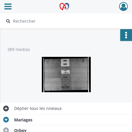
Ouvrir le menu déroulant
Archives Alsace - Colmar
389 medias
Déplier
tous les niveaux
Mariages
Orbey