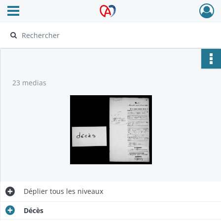
Ouvrir le menu déroulant
Archives Alsace - Colmar
23 medias
Déplier
tous les niveaux
Décès