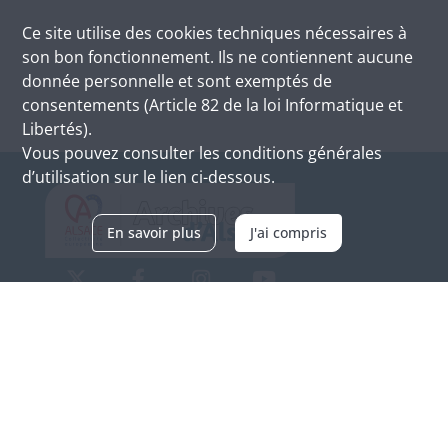
Ce site utilise des
cookies
techniques nécessaires à
son bon fonctionnement. Ils ne contiennent aucune
donnée personnelle et sont exemptés de
consentements (Article 82 de la loi Informatique et
Libertés).
Vous pouvez consulter les conditions générales
d’utilisation sur le lien ci-dessous.
En savoir plus
J'ai compris
Archives d'Alsace - Site de Colmar
Bâtiment M / Cité administrative
3, rue Fleischhauer
F-68026 COLMAR
(+33) 3 89 21 97 00