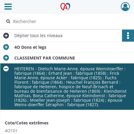
Ouvrir le menu déroulant
Archives Alsace - Colmar
Déplier
tous les niveaux
4O Dons et legs
CLASSEMENT PAR COMMUNE
HEITEREN - Dietsch Marie-Anne, épouse Weinstoerffer :
fabrique (1864) ; Erhard Jean : fabrique (1858) ; Frick
Marie-Anne, épouse Acker : fabrique (1825) ; Fuchs
Florent : fabrique (1864) ; Heuchel François Bernard :
fabrique de Heiteren, hospice de Neuf-Brisach et
bureau de bienfaisance de Heiteren (1869) ; Kleindienst
Mathias, Bona Catherine, épouse Kleindienst : fabrique
(1826) ; Moeller Jean-Joseph : fabrique (1824) ; épouse
Weins-doerffer Séraphin : fabrique (1827).
Cote/Cotes extrêmes
4O101