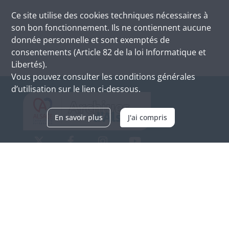
Ce site utilise des
cookies
techniques nécessaires à
son bon fonctionnement. Ils ne contiennent aucune
donnée personnelle et sont exemptés de
consentements (Article 82 de la loi Informatique et
Libertés).
Vous pouvez consulter les conditions générales
d’utilisation sur le lien ci-dessous.
En savoir plus
J'ai compris
Archives d'Alsace - Site de Colmar
Bâtiment M / Cité administrative
3, rue Fleischhauer
F-68026 COLMAR
(+33) 3 89 21 97 00