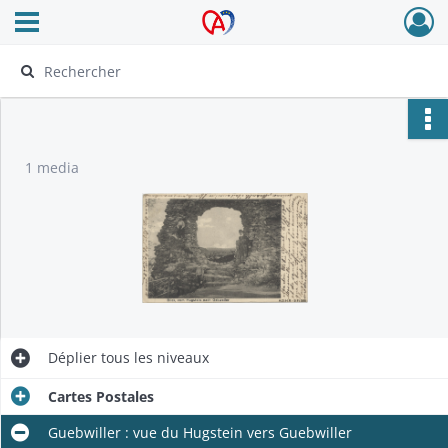
Ouvrir le menu déroulant
Archives Alsace - Colmar
1 media
Déplier
tous les niveaux
Cartes Postales
Guebwiller : vue du Hugstein vers Guebwiller