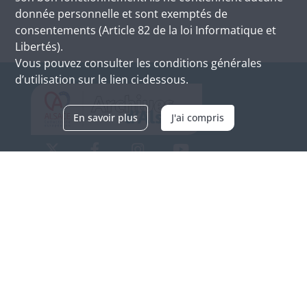
donnée personnelle et sont exemptés de
consentements (Article 82 de la loi Informatique et
Libertés).
Vous pouvez consulter les conditions générales
d’utilisation sur le lien ci-dessous.
En savoir plus
J'ai compris
Archives d'Alsace - Site de Colmar
Bâtiment M / Cité administrative
3, rue Fleischhauer
F-68026 COLMAR
(+33) 3 89 21 97 00
Nous contacter