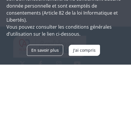
donnée personnelle et sont exemptés de
consentements (Article 82 de la loi Informatique et
Libertés).
Vous pouvez consulter les conditions générales
d’utilisation sur le lien ci-dessous.
En savoir plus
J'ai compris
Archives d'Alsace - Site de Colmar
Bâtiment M / Cité administrative
3, rue Fleischhauer
F-68026 COLMAR
(+33) 3 89 21 97 00
Nous contacter