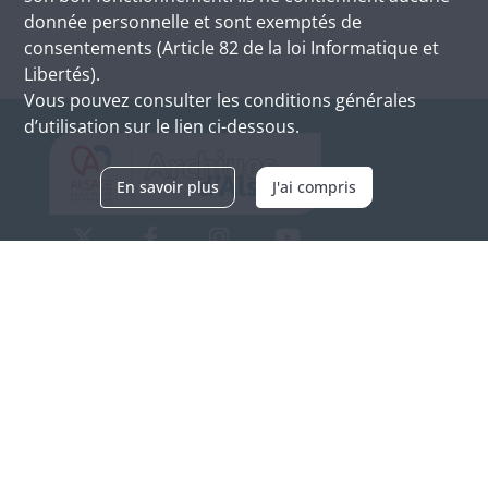
donnée personnelle et sont exemptés de
consentements (Article 82 de la loi Informatique et
Libertés).
Vous pouvez consulter les conditions générales
d’utilisation sur le lien ci-dessous.
En savoir plus
J'ai compris
Archives d'Alsace - Site de Colmar
Bâtiment M / Cité administrative
3, rue Fleischhauer
F-68026 COLMAR
(+33) 3 89 21 97 00
Nous contacter