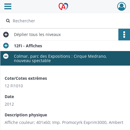
Ouvrir le menu déroulant
Archives Alsace - Colmar
Déplier
tous les niveaux
12Fi - Affiches
Colmar, parc des Expositions : Cirque Medrano,
nouveau spectable
Cote/Cotes extrêmes
12 Fi1010
Date
2012
Description physique
Affiche couleur; 401x60; Imp. Promocyrk Exprim3000, Ambert