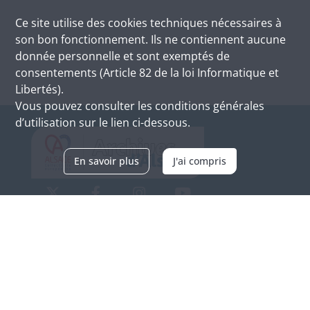
Ce site utilise des
cookies
techniques nécessaires à
son bon fonctionnement. Ils ne contiennent aucune
donnée personnelle et sont exemptés de
consentements (Article 82 de la loi Informatique et
Libertés).
Vous pouvez consulter les conditions générales
d’utilisation sur le lien ci-dessous.
En savoir plus
J'ai compris
Archives d'Alsace - Site de Colmar
Bâtiment M / Cité administrative
3, rue Fleischhauer
F-68026 COLMAR
(+33) 3 89 21 97 00