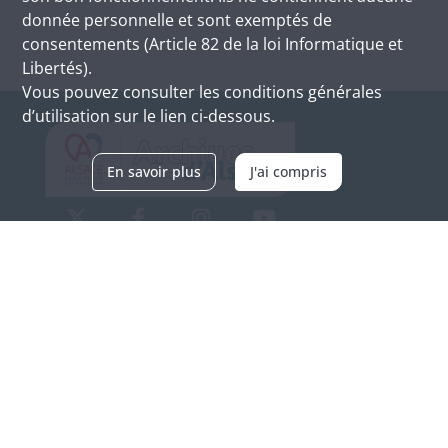
donnée personnelle et sont exemptés de
consentements (Article 82 de la loi Informatique et
Libertés).
Vous pouvez consulter les conditions générales
d’utilisation sur le lien ci-dessous.
En savoir plus
J'ai compris
Archives d'Alsace - Site de Colmar
Bâtiment M / Cité administrative
3, rue Fleischhauer
F-68026 COLMAR
(+33) 3 89 21 97 00
Nous contacter