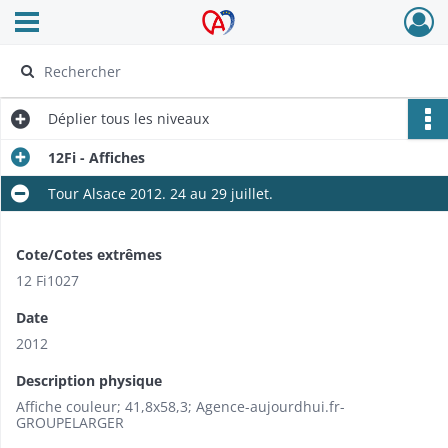
Ouvrir le menu déroulant
Archives Alsace - Colmar
Déplier
tous les niveaux
12Fi - Affiches
Tour Alsace 2012. 24 au 29 juillet.
Cote/Cotes extrêmes
12 Fi1027
Date
2012
Description physique
Affiche couleur; 41,8x58,3; Agence-aujourdhui.fr-
GROUPELARGER