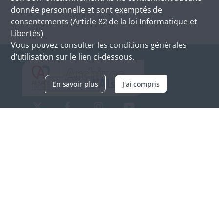
donnée personnelle et sont exemptés de
consentements (Article 82 de la loi Informatique et
Libertés).
Vous pouvez consulter les conditions générales
d’utilisation sur le lien ci-dessous.
En savoir plus
J'ai compris
Archives d'Alsace - Site de Colmar
Bâtiment M / Cité administrative
3, rue Fleischhauer
F-68026 COLMAR
(+33) 3 89 21 97 00
Nous contacter