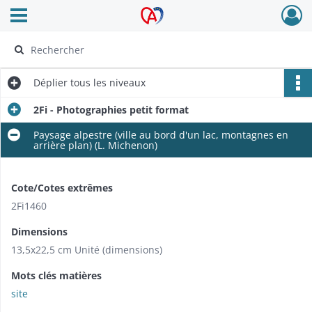
Ouvrir le menu déroulant
Archives Alsace - Colmar
Déplier
tous les niveaux
2Fi - Photographies petit format
Paysage alpestre (ville au bord d'un lac, montagnes en
arrière plan) (L. Michenon)
Cote/Cotes extrêmes
2Fi1460
Dimensions
13,5x22,5 cm Unité (dimensions)
Mots clés matières
site