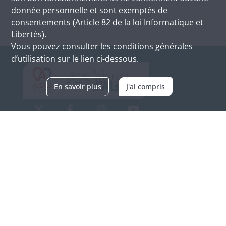
donnée personnelle et sont exemptés de
consentements (Article 82 de la loi Informatique et
Libertés).
Vous pouvez consulter les conditions générales
d’utilisation sur le lien ci-dessous.
En savoir plus
J'ai compris
Archives d'Alsace - Site de Colmar
Bâtiment M / Cité administrative
3, rue Fleischhauer
F-68026 COLMAR
(+33) 3 89 21 97 00
Nous contacter