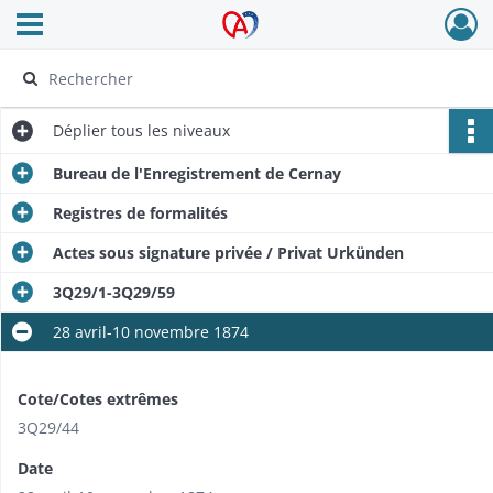
Ouvrir le menu déroulant
Archives Alsace - Colmar
Déplier
tous les niveaux
Bureau de l'Enregistrement de Cernay
Registres de formalités
Actes sous signature privée / Privat Urkünden
3Q29/1-3Q29/59
28 avril-10 novembre 1874
Cote/Cotes extrêmes
3Q29/44
Date