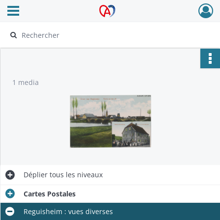
Ouvrir le menu déroulant
Archives Alsace - Colmar
1 media
Déplier
tous les niveaux
Cartes Postales
Reguisheim : vues diverses