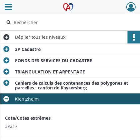
Ouvrir le menu déroulant
Archives Alsace - Colmar
Déplier
tous les niveaux
3P Cadastre
FONDS DES SERVICES DU CADASTRE
TRIANGULATION ET ARPENTAGE
Cahiers de calculs des contenances des polygones et
parcelles : canton de Kaysersberg
Kientzheim
Cote/Cotes extrêmes
3P217