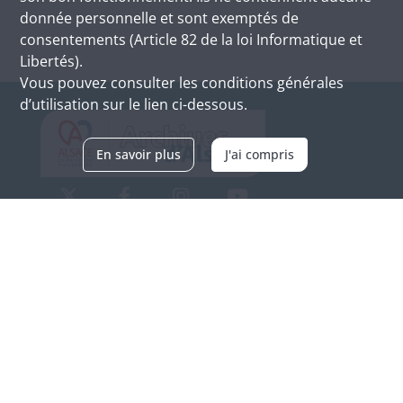
donnée personnelle et sont exemptés de
consentements (Article 82 de la loi Informatique et
Libertés).
Vous pouvez consulter les conditions générales
d’utilisation sur le lien ci-dessous.
En savoir plus
J'ai compris
Archives d'Alsace - Site de Colmar
Bâtiment M / Cité administrative
3, rue Fleischhauer
F-68026 COLMAR
(+33) 3 89 21 97 00
Nous contacter