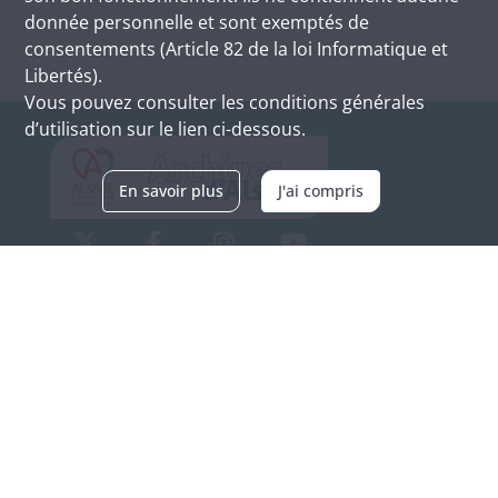
donnée personnelle et sont exemptés de
consentements (Article 82 de la loi Informatique et
Libertés).
Vous pouvez consulter les conditions générales
d’utilisation sur le lien ci-dessous.
En savoir plus
J'ai compris
Archives d'Alsace - Site de Colmar
Bâtiment M / Cité administrative
3, rue Fleischhauer
F-68026 COLMAR
(+33) 3 89 21 97 00
Nous contacter