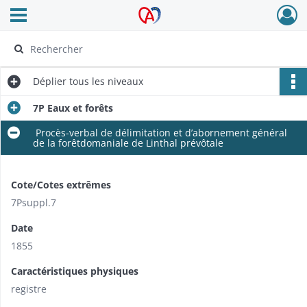
Ouvrir le menu déroulant
Archives Alsace - Colmar
Déplier
tous les niveaux
7P Eaux et forêts
Procès-verbal de délimitation et d’abornement général
de la forêtdomaniale de Linthal prévôtale
Cote/Cotes extrêmes
7Psuppl.7
Date
1855
Caractéristiques physiques
​registre