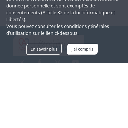
donnée personnelle et sont exemptés de
consentements (Article 82 de la loi Informatique et
Libertés).
Vous pouvez consulter les conditions générales
d’utilisation sur le lien ci-dessous.
En savoir plus
J'ai compris
Archives d'Alsace - Site de Colmar
Bâtiment M / Cité administrative
3, rue Fleischhauer
F-68026 COLMAR
(+33) 3 89 21 97 00
Nous contacter