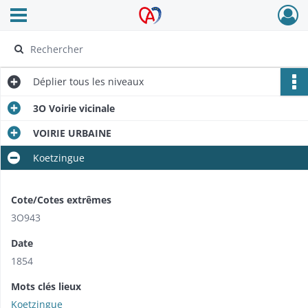
Ouvrir le menu déroulant
Archives Alsace - Colmar
Déplier
tous les niveaux
3O Voirie vicinale
VOIRIE URBAINE
Koetzingue
Cote/Cotes extrêmes
3O943
Date
1854
Mots clés lieux
Koetzingue