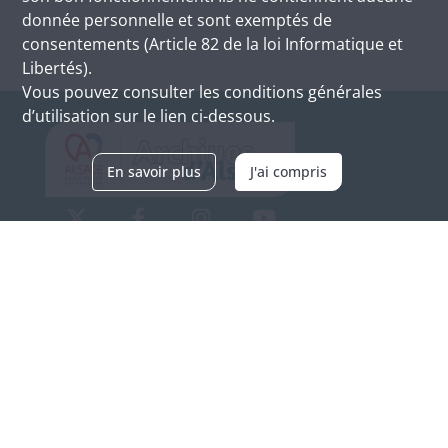
donnée personnelle et sont exemptés de
consentements (Article 82 de la loi Informatique et
Libertés).
Vous pouvez consulter les conditions générales
d’utilisation sur le lien ci-dessous.
En savoir plus
J'ai compris
Archives d'Alsace - Site de Colmar
Bâtiment M / Cité administrative
3, rue Fleischhauer
F-68026 COLMAR
(+33) 3 89 21 97 00
Nous contacter