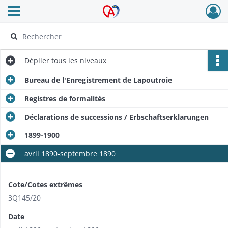
Ouvrir le menu déroulant
Archives Alsace - Colmar
Déplier
tous les niveaux
Bureau de l'Enregistrement de Lapoutroie
Registres de formalités
Déclarations de successions / Erbschaftserklarungen
1899-1900
avril 1890-septembre 1890
Cote/Cotes extrêmes
3Q145/20
Date