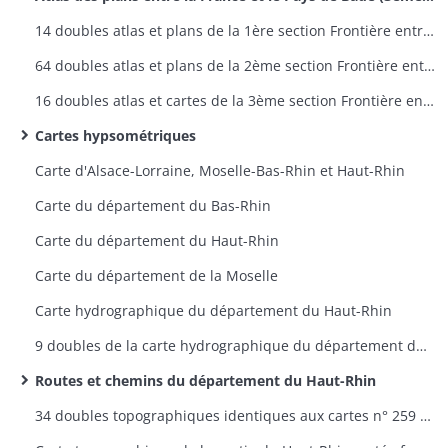
14 doubles atlas et plans de la 1ère section Frontière entre la France et la Prusse - plans 1 à 9
64 doubles atlas et plans de la 2ème section Frontière entre la France et la Bavière - plans 1 à 60
16 doubles atlas et cartes de la 3ème section Frontière entre la France et le Pays de Bade - plans 1 à 12
Cartes hypsométriques
Carte d'Alsace-Lorraine, Moselle-Bas-Rhin et Haut-Rhin
Carte du département du Bas-Rhin
Carte du département du Haut-Rhin
Carte du département de la Moselle
Carte hydrographique du département du Haut-Rhin
9 doubles de la carte hydrographique du département du Haut-Rhin
Routes et chemins du département du Haut-Rhin
34 doubles topographiques identiques aux cartes n° 259 à 298