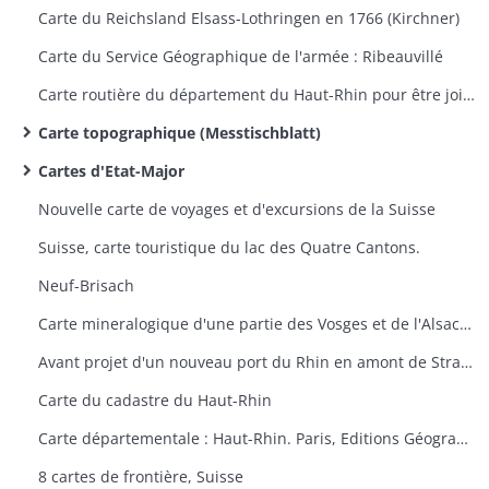
Carte du Reichsland Elsass-Lothringen en 1766 (Kirchner)
Carte du Service Géographique de l'armée : Ribeauvillé
Carte routière du département du Haut-Rhin pour être jointe au projet d'une route à ouvrir entre Saint-Maurice et Sewen
Carte topographique (Messtischblatt)
Cartes d'Etat-Major
Nouvelle carte de voyages et d'excursions de la Suisse
Suisse, carte touristique du lac des Quatre Cantons.
Neuf-Brisach
Carte mineralogique d'une partie des Vosges et de l'Alsace (Thann-Guebwiller, Colmar, Neuf-Brisach)
Avant projet d'un nouveau port du Rhin en amont de Strasbourg
Carte du cadastre du Haut-Rhin
Carte départementale : Haut-Rhin. Paris, Editions Géographiques André Lesot.
8 cartes de frontière, Suisse