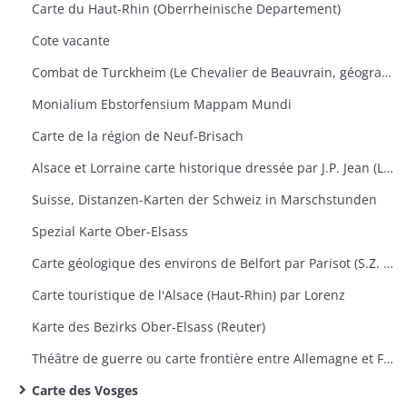
Carte du Haut-Rhin (Oberrheinische Departement)
Cote vacante
Combat de Turckheim (Le Chevalier de Beauvrain, géographie ordinaire du Roi)
Monialium Ebstorfensium Mappam Mundi
Carte de la région de Neuf-Brisach
Alsace et Lorraine carte historique dressée par J.P. Jean (Lieutenant)
Suisse, Distanzen-Karten der Schweiz in Marschstunden
Spezial Karte Ober-Elsass
Carte géologique des environs de Belfort par Parisot (S.Z. Montbéliard)
Carte touristique de l'Alsace (Haut-Rhin) par Lorenz
Karte des Bezirks Ober-Elsass (Reuter)
Théâtre de guerre ou carte frontière entre Allemagne et France (Vienne et Mayence)
Carte des Vosges