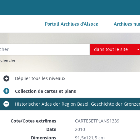
Portail Archives d'Alsace
Archives nu
dans tout le site
recherche
Déplier
tous les niveaux
Collection de cartes et plans
Historischer Atlas der Region Basel. Geschichte der Grenze
Cote/Cotes extrêmes
CARTESETPLANS1339
Date
2010
Dimensions
91,5x121,5 cm