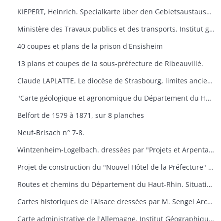
KIEPERT, Heinrich. Specialkarte über den Gebietsaustausch an der deutsch-französischen. Grenze nach dem Friedensvertrag von Frankfurt. Berlin, Reuier.
Ministère des Travaux publics et des transports. Institut géographique national. Cartes de Huningue n° 1 et 5.
40 coupes et plans de la prison d'Ensisheim
13 plans et coupes de la sous-préfecture de Ribeauvillé.
Claude LAPLATTE. Le diocèse de Strasbourg, limites anciennes, limites actuelles. Strasbourg
"Carte géologique et agronomique du Département du Haut-Rhin"
Belfort de 1579 à 1871, sur 8 planches
Neuf-Brisach n° 7-8.
Wintzenheim-Logelbach. dressées par "Projets et Arpentages". Albert Klein​
Projet de construction du "Nouvel Hôtel de la Préfecture" à Colmar. dressées par l'architecte du Département.
Routes et chemins du Département du Haut-Rhin. Situation en 1957. Dressées par "Ponts et Chaussées"
Cartes historiques de l'Alsace dressées par M. Sengel Archives Départementales.
Carte administrative de l'Allemagne. Institut Géographique National