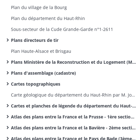
Plan du village de la Bourg
Plan du département du Haut-Rhin
Sous-secteur de la Cude Grande-Garde n°1-2611​
Plans directeurs de tir
Plan Haute-Alsace et Brisgau
Plans Ministère de la Reconstruction et du Logement (MRL)
Plans d'assemblage (cadastre)
Cartes topographiques
Carte géologique du département du Haut-Rhin par M. Jos. Koechlin-Schlumberger
Cartes et planches de légende du département du Haut-Rhin par M. Jos. Koechlin-Schlumberger
Atlas des plans entre la France et la Prusse - 1ère section des délimitations des frontières entre la France et l'Allemagne
Atlas des plans entre la France et la Bavière - 2ème section des délimitations entre la France et l'Allemagne
Atlas des plans entre la France et le Pays de Bade (3ème section des délimitations de frontières entre la France et l'Allemagne