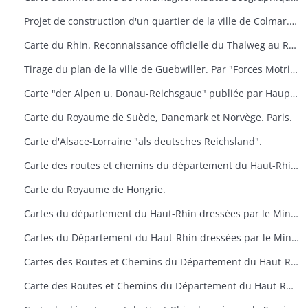
Projet de construction d'un quartier de la ville de Colmar. Dressé par l'architecte municipal
Carte du Rhin. Reconnaissance officielle du Thalweg au Rhin (Limite entre Nance et Bade). Service des Travaux du Rhin
Tirage du plan de la ville de Guebwiller. Par "Forces Motrices du haut-Rhin" secteur de Guebwiller
Carte "der Alpen u. Donau-Reichsgaue" publiée par Hauptvermessungsabteilung XIV im Wien.
Carte du Royaume de Suède, Danemark et Norvège. Paris.
Carte d'Alsace-Lorraine "als deutsches Reichsland".
Carte des routes et chemins du département du Haut-Rhin. Ponts et Chaussées. Situation en 1947.
Carte du Royaume de Hongrie.
Cartes du département du Haut-Rhin dressées par le Ministère de la Reconstruction et de l'Urbanisme
Cartes du Département du Haut-Rhin dressées par le Ministère de la Reconstruction et de l'Urbanisme
Cartes des Routes et Chemins du Département du Haut-Rhin. Situation en 1955 et 1957. Ponts et Chaussées
Carte des Routes et Chemins du Département du Haut-Rhin. Situation en 1955 et 1957. Ponts et Chaussées