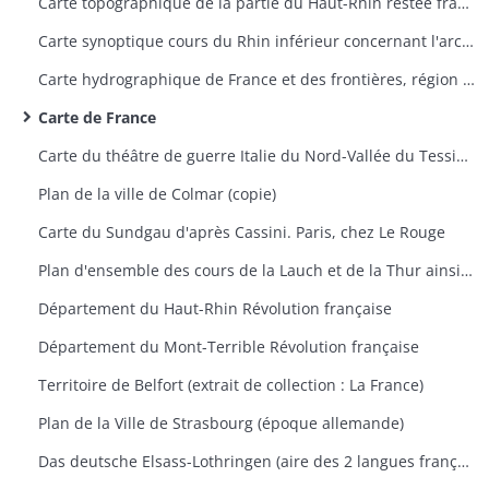
Carte topographique de la partie du Haut-Rhin restée française avec indication des travaux du siège de Belfort 1870-1871
Carte synoptique cours du Rhin inférieur concernant l'archevêché de Mayence, Trèves et Palatinat Rhénan
Carte hydrographique de France et des frontières, région de Saverne
Carte de France
Carte du théâtre de guerre Italie du Nord-Vallée du Tessin 1859
Plan de la ville de Colmar (copie)
Carte du Sundgau d'après Cassini. Paris, chez Le Rouge
Plan d'ensemble des cours de la Lauch et de la Thur ainsi que leurs dérivations
Département du Haut-Rhin Révolution française
Département du Mont-Terrible Révolution française
Territoire de Belfort (extrait de collection : La France)
Plan de la Ville de Strasbourg (époque allemande)
Das deutsche Elsass-Lothringen (aire des 2 langues française et allemande et aire des noms de famille à consonnance allemande et française)