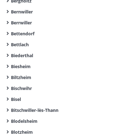
Bergholtz
Bernwiller
Berrwiller
Bettendorf
Bettlach
Biederthal
Biesheim
Biltzheim
Bischwihr
Bisel
Bitschwiller-lès-Thann
Blodelsheim
Blotzheim