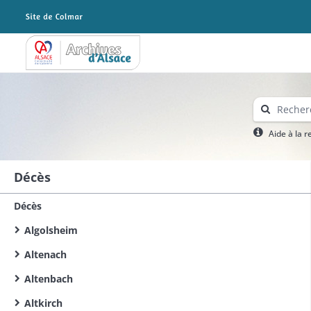
Archives Alsace - Colmar
Aide à la 
Décès
Décès
Algolsheim
Altenach
Altenbach
Altkirch