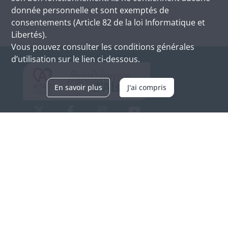
donnée personnelle et sont exemptés de
consentements (Article 82 de la loi Informatique et
Libertés).
Vous pouvez consulter les conditions générales
d’utilisation sur le lien ci-dessous.
En savoir plus
J'ai compris
Archives d'Alsace - Site de Colmar
Bâtiment M / Cité administrative
3, rue Fleischhauer
F-68026 COLMAR
(+33) 3 89 21 97 00
Nous contacter