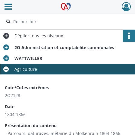
Ouvrir le menu déroulant
Archives Alsace - Colmar
Déplier
tous les niveaux
2O Administration et comptabilité communales
WATTWILLER
Agriculture
Cote/Cotes extrêmes
2O2128
Date
1804-1866
Présentation du contenu
- Parcours, pâturages, métairie du Molkenrain 1804-1866