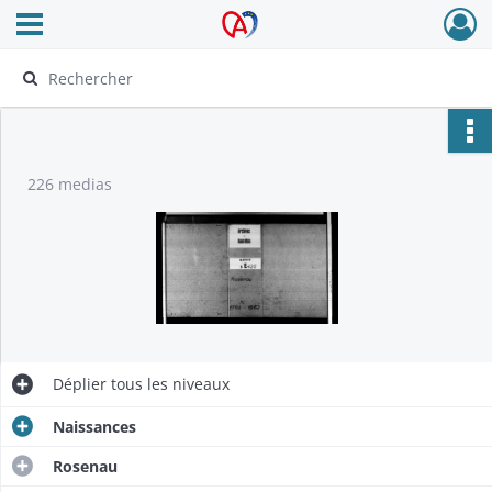
Ouvrir le menu déroulant
Archives Alsace - Colmar
226 medias
Déplier
tous les niveaux
Naissances
Rosenau