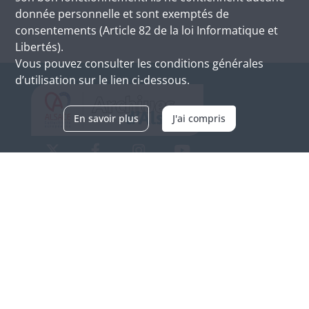
donnée personnelle et sont exemptés de
consentements (Article 82 de la loi Informatique et
Libertés).
Vous pouvez consulter les conditions générales
d’utilisation sur le lien ci-dessous.
En savoir plus
J'ai compris
Archives d'Alsace - Site de Colmar
Bâtiment M / Cité administrative
3, rue Fleischhauer
F-68026 COLMAR
(+33) 3 89 21 97 00
Nous contacter