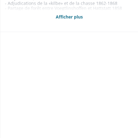
- Adjudications de la «kilbe» et de la chasse 1862-1868
- Partage de forêt entre Voegtlinshoffen et Hattstatt 1858
- Etats des propriétés foncières, rentes et créances mobilières
Afficher plus
1840, 1843, 1854-1855, 1860-1864 1866, 1868-1869
- Rentes foncières 1834-1841