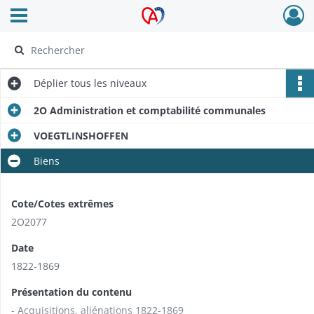
Ouvrir le menu déroulant
Archives Alsace - Colmar
Déplier
tous les niveaux
2O Administration et comptabilité communales
VOEGTLINSHOFFEN
Biens
Cote/Cotes extrêmes
2O2077
Date
1822-1869
Présentation du contenu
- Acquisitions, aliénations 1822-1869