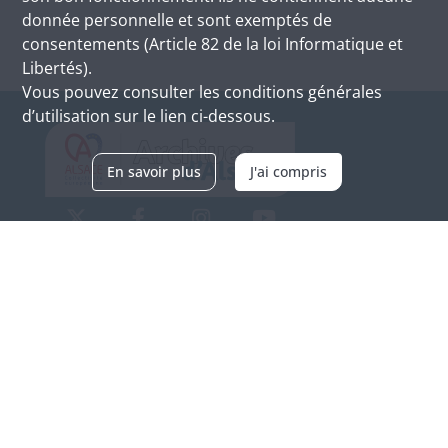
donnée personnelle et sont exemptés de
consentements (Article 82 de la loi Informatique et
Libertés).
Vous pouvez consulter les conditions générales
d’utilisation sur le lien ci-dessous.
En savoir plus
J'ai compris
Archives d'Alsace - Site de Colmar
Bâtiment M / Cité administrative
3, rue Fleischhauer
F-68026 COLMAR
(+33) 3 89 21 97 00
Nous contacter