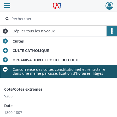
Ouvrir le menu déroulant
Archives Alsace - Colmar
Déplier
tous les niveaux
Cultes
CULTE CATHOLIQUE
ORGANISATION ET POLICE DU CULTE
Concurrence des cultes constitutionnel et réfractaire
dans une même paroisse, fixation d'horaires, litiges
Cote/Cotes extrêmes
V206
Date
1800-1807