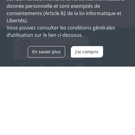
donnée personnelle et sont exemptés de
consentements (Article 82 de la loi Informatique et
Libertés).
Vous pouvez consulter les conditions générales
d’utilisation sur le lien ci-dessous.
En savoir plus
J'ai compris
Archives d'Alsace - Site de Colmar
Bâtiment M / Cité administrative
3, rue Fleischhauer
F-68026 COLMAR
(+33) 3 89 21 97 00
Nous contacter