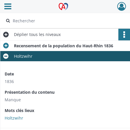
Ouvrir le menu déroulant
Archives Alsace - Colmar
Déplier
tous les niveaux
Recensement de la population du Haut-Rhin 1836
Holtzwihr
Date
1836
Présentation du contenu
Manque
Mots clés lieux
Holtzwihr