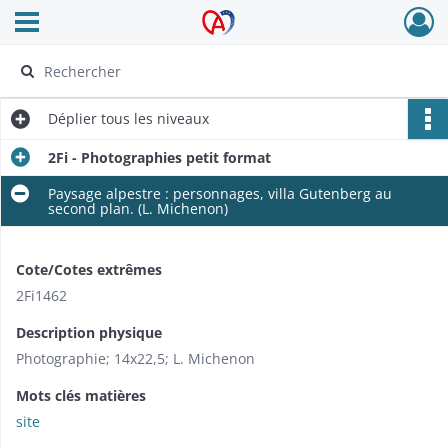
Ouvrir le menu déroulant
Archives Alsace - Colmar
Déplier
tous les niveaux
2Fi - Photographies petit format
Paysage alpestre : personnages, villa Gutenberg au
second plan. (L. Michenon)
Cote/Cotes extrêmes
2Fi1462
Description physique
Photographie; 14x22,5; L. Michenon
Mots clés matières
site