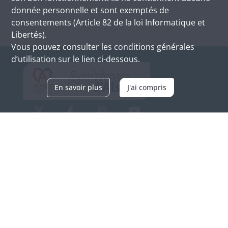
donnée personnelle et sont exemptés de
consentements (Article 82 de la loi Informatique et
Libertés).
Vous pouvez consulter les conditions générales
d’utilisation sur le lien ci-dessous.
En savoir plus
J'ai compris
Archives d'Alsace - Site de Colmar
Bâtiment M / Cité administrative
3, rue Fleischhauer
F-68026 COLMAR
(+33) 3 89 21 97 00
Nous contacter