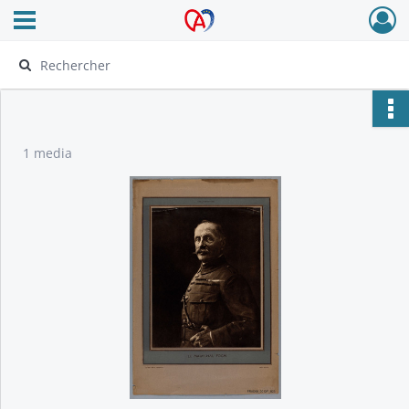
Ouvrir le menu déroulant
Archives Alsace - Colmar
1 media