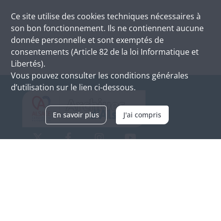
Ce site utilise des
cookies
techniques nécessaires à
son bon fonctionnement. Ils ne contiennent aucune
donnée personnelle et sont exemptés de
consentements (Article 82 de la loi Informatique et
Libertés).
Vous pouvez consulter les conditions générales
d’utilisation sur le lien ci-dessous.
En savoir plus
J'ai compris
Archives d'Alsace - Site de Colmar
Bâtiment M / Cité administrative
3, rue Fleischhauer
F-68026 COLMAR
(+33) 3 89 21 97 00