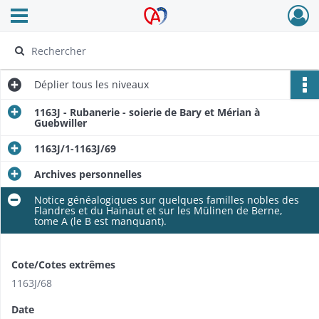
Ouvrir le menu déroulant
Archives Alsace - Colmar
Déplier
tous les niveaux
1163J - Rubanerie - soierie de Bary et Mérian à
Guebwiller
1163J/1-1163J/69
Archives personnelles
Notice généalogiques sur quelques familles nobles des
Flandres et du Hainaut et sur les Mülinen de Berne,
tome A (le B est manquant).
Cote/Cotes extrêmes
1163J/68
Date