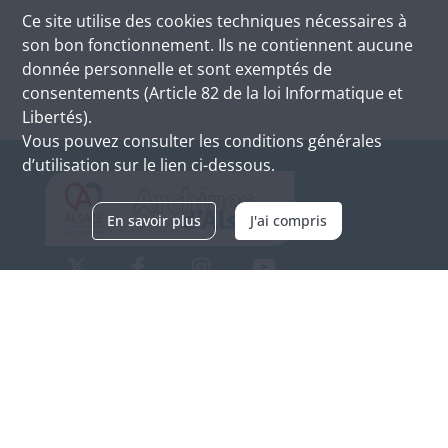
Ce site utilise des
cookies
techniques nécessaires à
son bon fonctionnement. Ils ne contiennent aucune
donnée personnelle et sont exemptés de
consentements (Article 82 de la loi Informatique et
Libertés).
Vous pouvez consulter les conditions générales
d’utilisation sur le lien ci-dessous.
En savoir plus
J'ai compris
Archives d'Alsace - Site de Colmar
Bâtiment M / Cité administrative
3, rue Fleischhauer
F-68026 COLMAR
(+33) 3 89 21 97 00