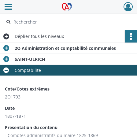
Ouvrir le menu déroulant
Archives Alsace - Colmar
Déplier
tous les niveaux
2O Administration et comptabilité communales
SAINT-ULRICH
Comptabilité
Cote/Cotes extrêmes
2O1793
Date
1807-1871
Présentation du contenu
- Comptes administratifs du maire 1825-1869