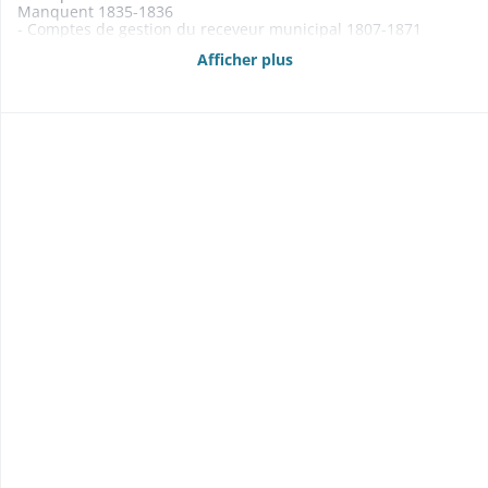
Manquent 1835-1836
- Comptes de gestion du receveur municipal 1807-1871
- Compte des charges de guerre 1814
Afficher plus
- Budgets 1861-1869