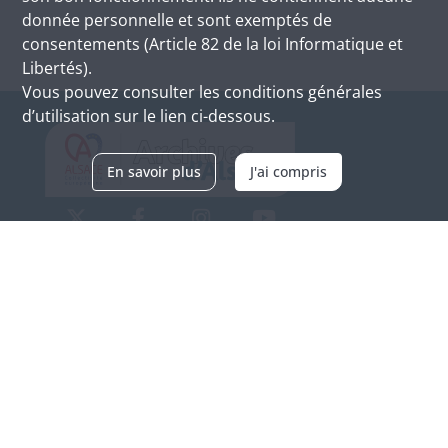
donnée personnelle et sont exemptés de
consentements (Article 82 de la loi Informatique et
Libertés).
Vous pouvez consulter les conditions générales
d’utilisation sur le lien ci-dessous.
En savoir plus
J'ai compris
Archives d'Alsace - Site de Colmar
Bâtiment M / Cité administrative
3, rue Fleischhauer
F-68026 COLMAR
(+33) 3 89 21 97 00
Nous contacter