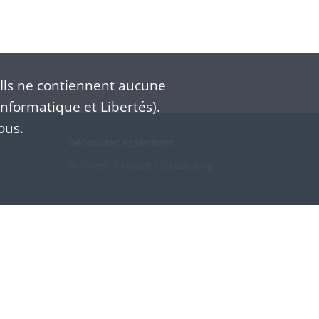
Ils ne contiennent aucune
nformatique et Libertés).
ous.
Découvrez également
Archives d'Alsace - Strasbourg