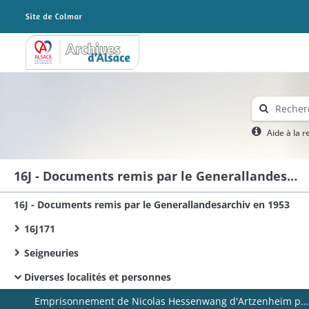
Archives Alsace - Colmar
Aide à la 
16J - Documents remis par le Generallandesarchiv en 1953
16J - Documents remis par le Generallandesarchiv en 1953
16J171
Seigneuries​
Diverses localités et personnes
Emprisonnement de Nicolas Hessenwang d'Artzenheim par Maximin de Berckheim.