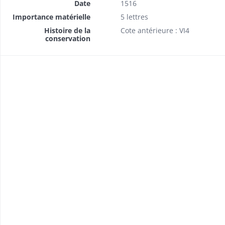
Date
1516
Importance matérielle
5 lettres
Histoire de la
Cote antérieure : VI4
conservation
e Val d'Orbey.