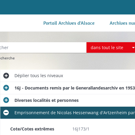
Portail Archives d'Alsace
Archives nu
dans tout le site
recherche
Déplier
tous les niveaux
16J - Documents remis par le Generallandesarchiv en 1953
Diverses localités et personnes
Emprisonnement de Nicolas Hessenwang d'Artzenheim par
Cote/Cotes extrêmes
16J173/1