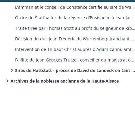
L'amman et le conseil de Constance certifie au sire de Warmberg, landvogt en Alsace et en Brisgau, que la cour de Colmar appartient à l'office du prévôt du chapitre de Constance (copie).
Ordre du Statthalter de la régence d'Ensisheim à Jean-Jacques Reich de Reichenstein de donner suite à la supplique de Jacques et Simon Zoger, porteurs de fief à Biederthal, concernant un refus de payer des cens.
Traité tirée par Thomas Stotz au profit du seigneur de Ribeaupierre sur le Mauracher Hof pour payer les intérêts d'un prêt gagé sur l
Décision du duc Jean Frédéric de Wurtemberg tranchant une querelle entre Jean Gaspard de Rathsamhausen d'Ehnwihr et ses sujets habitants de Kuhnheim, village tenu en fief du duché de Wurtemberg au sujet du droit d'Umgelt, d'atz, de biens communaux etc.
Intervention de Thibaut Christ auprès d'Adam Cänni, amtmann de Ruogement, en faveur de son beau-frère Jean Bapon condamné pour injurie.
Faillite de Jean Georges Trutzel, conseiller du magistrat de Colmar, plus tard bourgeois de Koendringen.
Sires de Hattstatt - procès de David de Landeck en tant que tuteur de Jean Christophe de Hattstatt contre le margrave Ernest de bade, seigneur de Valentin Husler d'Ihringen et Materne Burmelin, Schultheis de cette localité, accusés d'avoir envahi le village de Merdingen
Archives de la noblesse ancienne de la Haute-Alsace