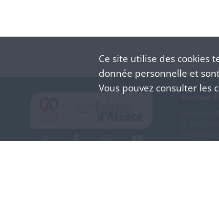
Ce site utilise des
cookies
te
donnée personnelle et sont 
Vous pouvez consulter les co
Archives d'
Bâtiment M 
3, rue Flei
F-68026 C
(+33) 3 
Nous co
Mentions légales
Politique de confidentialité
CGU