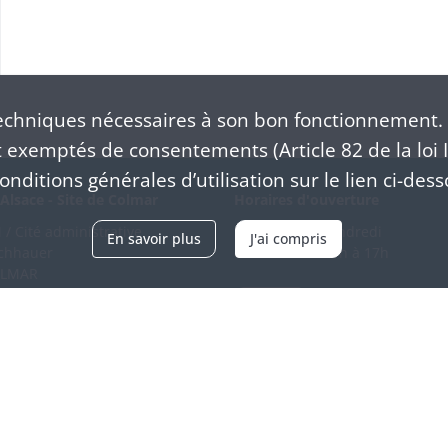
chniques nécessaires à son bon fonctionnement. 
exemptés de consentements (Article 82 de la loi I
nditions générales d’utilisation sur le lien ci-dess
Alsace - Site de Colmar
Horaires d'ouverture
/ Cité administrative
Du mardi au vendredi
En savoir plus
J'ai compris
schhauer
en continu de 9h à 17h
OLMAR
89 21 97 00
Venir
ntacter
Accessibilité
Crédits