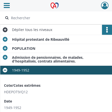
Ouvrir le menu déroulant
Archives Alsace - Colmar
Déplier
tous les niveaux
Hôpital protestant de Ribeauvillé
POPULATION
Admission de pensionnaires, de malades,
d'hospitalisés, contrats alimentaires.
1949-1952
Cote/Cotes extrêmes
HDEPOT9/​Q12
Date
1949-1952