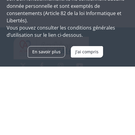
donnée personnelle et sont exemptés de
consentements (Article 82 de la loi Informatique et
Libertés).
Vous pouvez consulter les conditions générales
d’utilisation sur le lien ci-dessous.
En savoir plus
J'ai compris
Archives d'Alsace - Site de Colmar
Bâtiment M / Cité administrative
3, rue Fleischhauer
F-68026 COLMAR
(+33) 3 89 21 97 00
Nous contacter