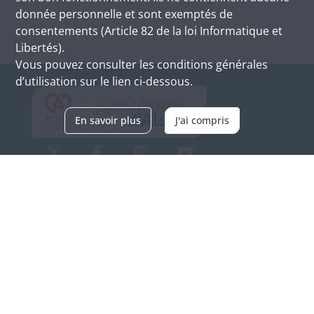
donnée personnelle et sont exemptés de
consentements (Article 82 de la loi Informatique et
Libertés).
Vous pouvez consulter les conditions générales
d’utilisation sur le lien ci-dessous.
En savoir plus
J'ai compris
Archives d'Alsace - Site de Colmar
Bâtiment M / Cité administrative
3, rue Fleischhauer
F-68026 COLMAR
(+33) 3 89 21 97 00
Nous contacter