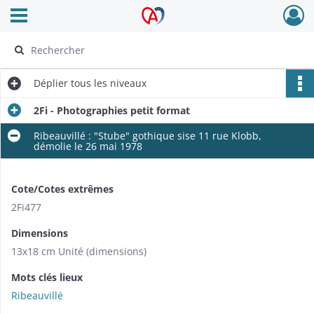
Ouvrir le menu déroulant
Archives Alsace - Colmar
Déplier
tous les niveaux
2Fi - Photographies petit format
Ribeauvillé : "Stube" gothique sise 11 rue Klobb,
démolie le 26 mai 1978
Cote/Cotes extrêmes
2Fi477
Dimensions
13x18 cm Unité (dimensions)
Mots clés lieux
Ribeauvillé