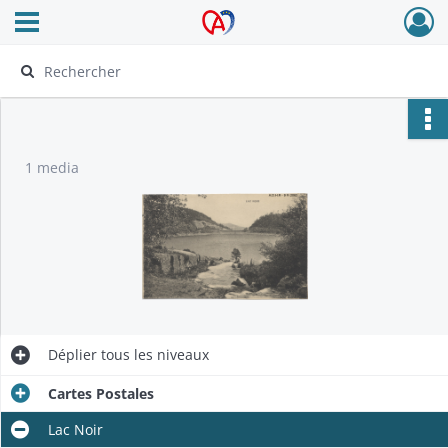
Ouvrir le menu déroulant
Archives Alsace - Colmar
1 media
Déplier
tous les niveaux
Cartes Postales
Lac Noir