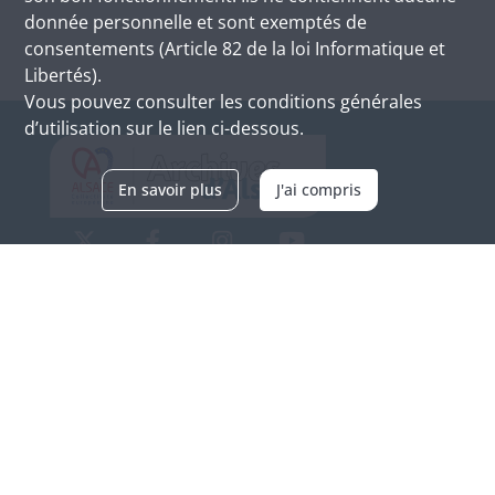
donnée personnelle et sont exemptés de
consentements (Article 82 de la loi Informatique et
Libertés).
Vous pouvez consulter les conditions générales
d’utilisation sur le lien ci-dessous.
En savoir plus
J'ai compris
Archives d'Alsace - Site de Colmar
Bâtiment M / Cité administrative
3, rue Fleischhauer
F-68026 COLMAR
(+33) 3 89 21 97 00
Nous contacter