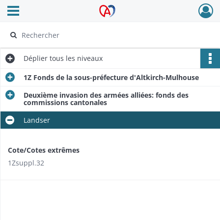
Ouvrir le menu déroulant
Archives Alsace - Colmar
Déplier
tous les niveaux
1Z Fonds de la sous-préfecture d'Altkirch-Mulhouse
Deuxième invasion des armées alliées: fonds des
commissions cantonales
Landser
Cote/Cotes extrêmes
1Zsuppl.32