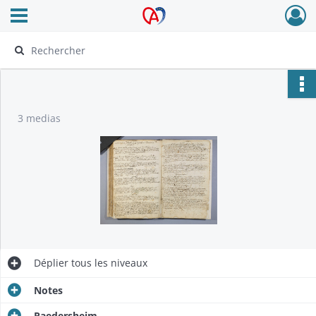
Ouvrir le menu déroulant
Archives Alsace - Colmar
3 medias
Déplier
tous les niveaux
Notes
Raedersheim