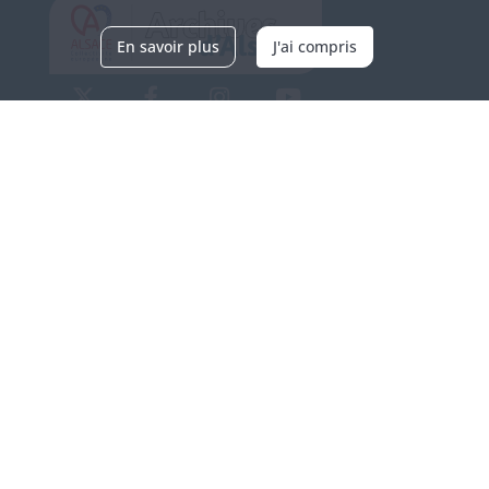
En savoir plus
J'ai compris
Archives d'Alsace - Site de Colmar
Bâtiment M / Cité administrative
3, rue Fleischhauer
F-68026 COLMAR
(+33) 3 89 21 97 00
Nous contacter
Horaires d'ouverture
Du mardi au vendredi
en continu de 9h à 17h