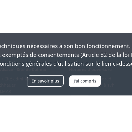
chniques nécessaires à son bon fonctionnement. 
exemptés de consentements (Article 82 de la loi I
nditions générales d’utilisation sur le lien ci-dess
Alsace - Site de Colmar
Horaires d'ouverture
/ Cité administrative
Du mardi au vendredi
En savoir plus
J'ai compris
schhauer
en continu de 9h à 17h
OLMAR
89 21 97 00
Venir
ntacter