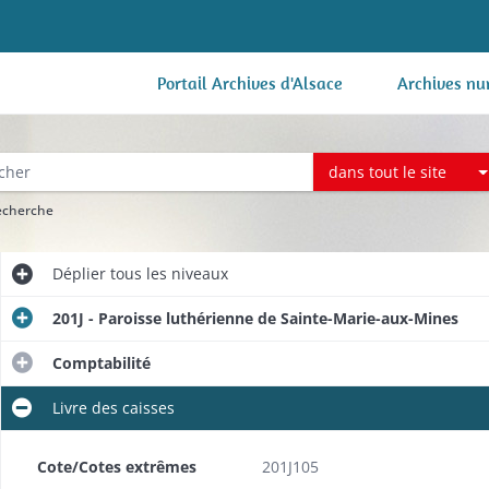
Portail Archives d'Alsace
Archives nu
dans tout le site
recherche
Déplier
tous les niveaux
201J - Paroisse luthérienne de Sainte-Marie-aux-Mines
Comptabilité
Livre des caisses
Cote/Cotes extrêmes
201J105