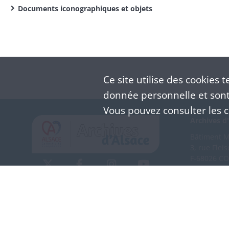
Documents iconographiques et objets
Ce site utilise des
cookies
te
donnée personnelle et sont 
Vous pouvez consulter les co
Archives d'
Bâtiment M 
3, rue Flei
F-68026 C
(+33) 3 
Nous co