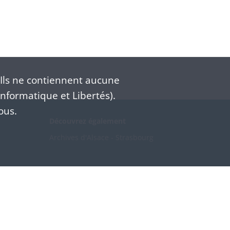
Ils ne contiennent aucune
nformatique et Libertés).
ous.
Découvrez également
Archives d'Alsace - Strasbourg