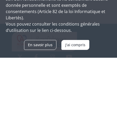
donnée personnelle et sont exemptés de
consentements (Article 82 de la loi Informatique et
Libertés).
Vous pouvez consulter les conditions générales
d’utilisation sur le lien ci-dessous.
En savoir plus
J'ai compris
Archives d'Alsace - Site de Colmar
Bâtiment M / Cité administrative
3, rue Fleischhauer
F-68026 COLMAR
(+33) 3 89 21 97 00
Nous contacter