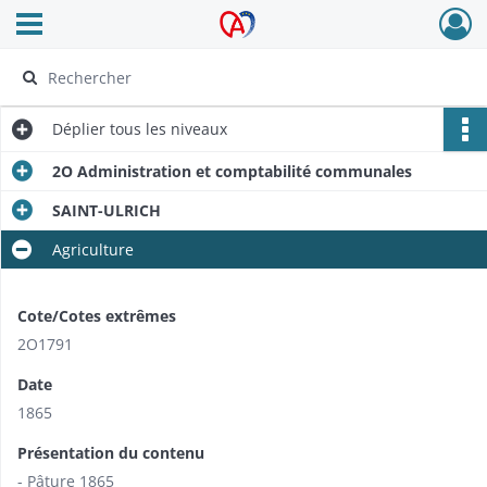
Ouvrir le menu déroulant
Archives Alsace - Colmar
Déplier
tous les niveaux
2O Administration et comptabilité communales
SAINT-ULRICH
Agriculture
Cote/Cotes extrêmes
2O1791
Date
1865
Présentation du contenu
- Pâture 1865