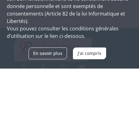
donnée personnelle et sont exemptés de
consentements (Article 82 de la loi Informatique et
Libertés).
Vous pouvez consulter les conditions générales
d’utilisation sur le lien ci-dessous.
En savoir plus
J'ai compris
Archives d'Alsace - Site de Colmar
Bâtiment M / Cité administrative
3, rue Fleischhauer
F-68026 COLMAR
(+33) 3 89 21 97 00
Nous contacter