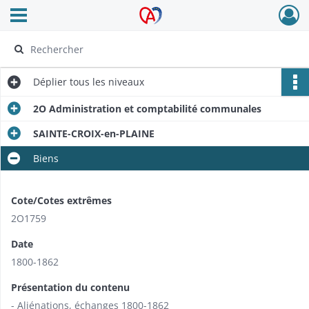
Ouvrir le menu déroulant
Archives Alsace - Colmar
Déplier
tous les niveaux
2O Administration et comptabilité communales
SAINTE-CROIX-en-PLAINE
Biens
Cote/Cotes extrêmes
2O1759
Date
1800-1862
Présentation du contenu
- Aliénations, échanges 1800-1862