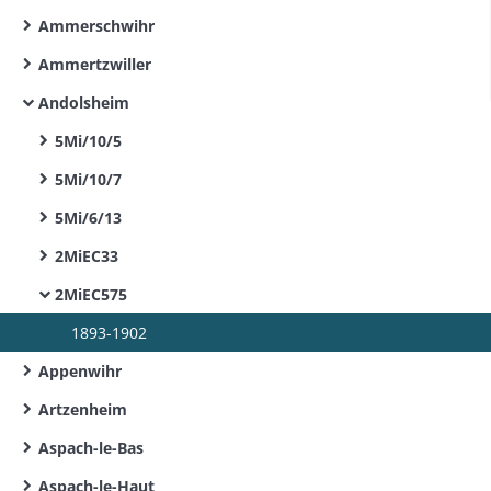
Ammerschwihr
Ammertzwiller
Andolsheim
5Mi/10/5
5Mi/10/7
5Mi/6/13
2MiEC33
2MiEC575
1893-1902
Appenwihr
Artzenheim
Aspach-le-Bas
Aspach-le-Haut