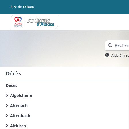
Archives Alsace - Colmar
Aide à la 
Décès
Décès
Algolsheim
Altenach
Altenbach
Altkirch