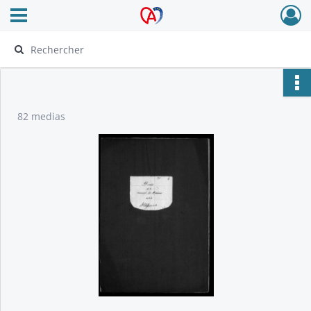
Ouvrir le menu déroulant
Archives Alsace - Colmar
82 medias