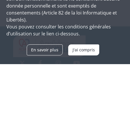
donnée personnelle et sont exemptés de
consentements (Article 82 de la loi Informatique et
Libertés).
Vous pouvez consulter les conditions générales
d’utilisation sur le lien ci-dessous.
En savoir plus
J'ai compris
Archives d'Alsace - Site de Colmar
Bâtiment M / Cité administrative
3, rue Fleischhauer
F-68026 COLMAR
(+33) 3 89 21 97 00
Nous contacter