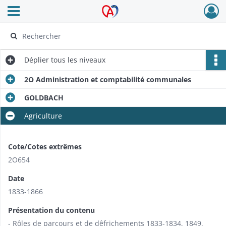
Ouvrir le menu déroulant
Archives Alsace - Colmar
Déplier
tous les niveaux
2O Administration et comptabilité communales
GOLDBACH
Agriculture
Cote/Cotes extrêmes
2O654
Date
1833-1866
Présentation du contenu
- Rôles de parcours et de dêfrichements 1833-1834, 1849,