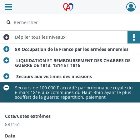
Ouvrir le menu déroulant
Archives Alsace - Colmar
Déplier
tous les niveaux
8R Occupation de la France par les armées ennemies
LIQUIDATION ET REMBOURSEMENT DES CHARGES DE
GUERRE DE 1813, 1814 ET 1815
Secours aux victimes des invasions
Secours de 100 000 F accordé par ordonnance royale du
6 mars 1816 aux communes du Haut-Rhin ayant le plus
souffert de la guerre: répartition, paiement
Cote/Cotes extrêmes
8R1161
Date