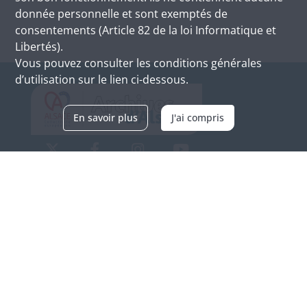
donnée personnelle et sont exemptés de
consentements (Article 82 de la loi Informatique et
Libertés).
Vous pouvez consulter les conditions générales
d’utilisation sur le lien ci-dessous.
En savoir plus
J'ai compris
Archives d'Alsace - Site de Colmar
Bâtiment M / Cité administrative
3, rue Fleischhauer
F-68026 COLMAR
(+33) 3 89 21 97 00
Nous contacter