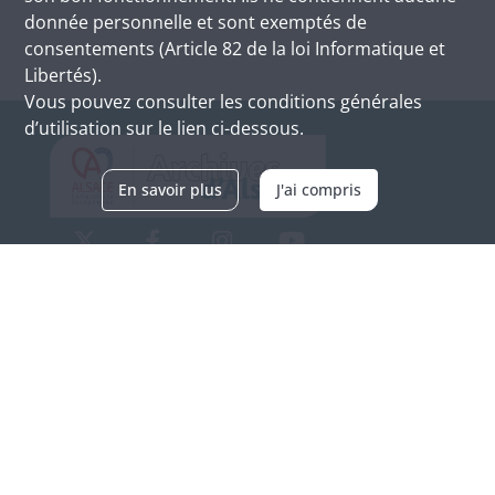
donnée personnelle et sont exemptés de
consentements (Article 82 de la loi Informatique et
Libertés).
Vous pouvez consulter les conditions générales
d’utilisation sur le lien ci-dessous.
En savoir plus
J'ai compris
Archives d'Alsace - Site de Colmar
Bâtiment M / Cité administrative
3, rue Fleischhauer
F-68026 COLMAR
(+33) 3 89 21 97 00
Nous contacter