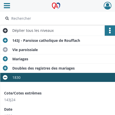
Ouvrir le menu déroulant
Archives Alsace - Colmar
Déplier
tous les niveaux
143J - Paroisse catholique de Rouffach
Vie paroissiale
Mariages
Doubles des registres des mariages
1830
Cote/Cotes extrêmes
143J24
Date